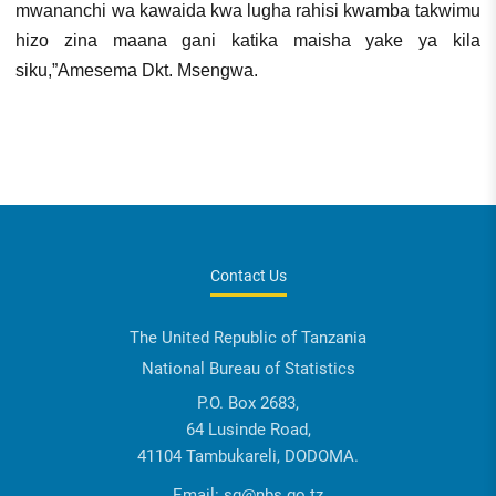
mwananchi wa kawaida kwa lugha rahisi kwamba takwimu
hizo zina maana gani katika maisha yake ya kila
siku,”Amesema Dkt. Msengwa.
Contact Us
The United Republic of Tanzania
National Bureau of Statistics
P.O. Box 2683,
64 Lusinde Road,
41104 Tambukareli, DODOMA.
Email:
sg@nbs.go.tz