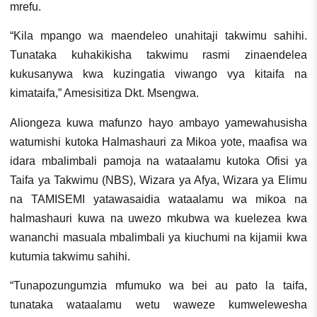
mrefu.
“Kila mpango wa maendeleo unahitaji takwimu sahihi.
Tunataka kuhakikisha takwimu rasmi zinaendelea
kukusanywa kwa kuzingatia viwango vya kitaifa na
kimataifa,” Amesisitiza Dkt. Msengwa.
Aliongeza kuwa mafunzo hayo ambayo yamewahusisha
watumishi kutoka Halmashauri za Mikoa yote, maafisa wa
idara mbalimbali pamoja na wataalamu kutoka Ofisi ya
Taifa ya Takwimu (NBS), Wizara ya Afya, Wizara ya Elimu
na TAMISEMI yatawasaidia wataalamu wa mikoa na
halmashauri kuwa na uwezo mkubwa wa kuelezea kwa
wananchi masuala mbalimbali ya kiuchumi na kijamii kwa
kutumia takwimu sahihi.
“Tunapozungumzia mfumuko wa bei au pato la taifa,
tunataka wataalamu wetu waweze kumwelewesha