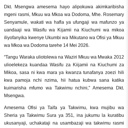
Dkt. Msengwa amesema hayo alipokuwa akimkaribisha
mgeni rasmi, Mkuu wa Mkoa wa Dodoma, Mhe. Rosemary
Senyamule, wakati wa hafla ya ufungaji wa mafunzo ya
uandaaji wa Wasifu wa Kijamii na Kiuchumi wa mikoa
iliyofanyika kwenye Ukumbi wa Mikutano wa Ofisi ya Mkuu
wa Mkoa wa Dodoma tarehe 14 Mei 2026.
“Tangu Waraka uliotolewa na Waziri Mkuu wa Mwaka 2012
ulioelekeza kuandaa Wasifu za Kiijamii na Kiuchumi za
Mikoa, sasa ni kwa mara ya kwanza tunafanya zoezi hili
kwa pamoja nchi nzima, hii hatua kubwa sana katika
kuimarisha mfumo wa Takwimu nchini,” Amesema Dkt.
Msengwa.
Amesema Ofisi ya Taifa ya Takwimu, kwa mujibu wa
Sheria ya Takwimu Sura ya 351, ina jukumu la kuratibu
ukusanyaji, uchakataji na usambazaji wa takwimu rasmi