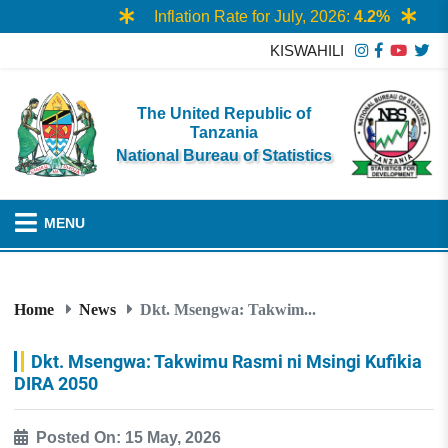
Inflation Rate for July, 2026:
4.2%
KISWAHILI
The United Republic of
Tanzania
National Bureau of Statistics
MENU
Home
News
Dkt. Msengwa: Takwim...
Dkt. Msengwa: Takwimu Rasmi ni Msingi Kufikia
DIRA 2050
Posted On: 15 May, 2026