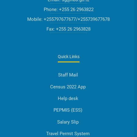
Phone:
+255 26 2963822
Mobile:
+255797677677/+255739677678
Fax:
+255 26 2963828
Quick Links
Staff Mail
Census 2022 App
Help desk
PEPMIS (ESS)
Salary Slip
Travel Permit System