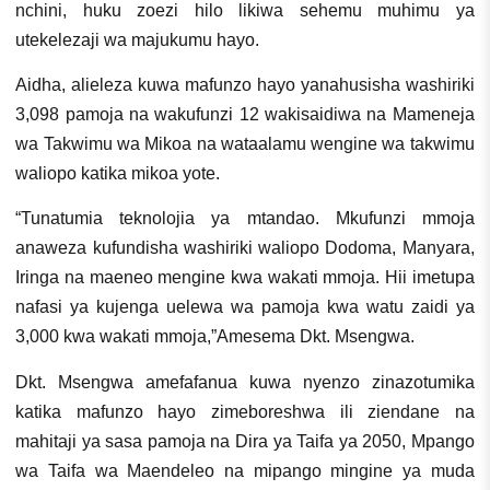
nchini, huku zoezi hilo likiwa sehemu muhimu ya
utekelezaji wa majukumu hayo.
Aidha, alieleza kuwa mafunzo hayo yanahusisha washiriki
3,098 pamoja na wakufunzi 12 wakisaidiwa na Mameneja
wa Takwimu wa Mikoa na wataalamu wengine wa takwimu
waliopo katika mikoa yote.
“Tunatumia teknolojia ya mtandao. Mkufunzi mmoja
anaweza kufundisha washiriki waliopo Dodoma, Manyara,
Iringa na maeneo mengine kwa wakati mmoja. Hii imetupa
nafasi ya kujenga uelewa wa pamoja kwa watu zaidi ya
3,000 kwa wakati mmoja,”Amesema Dkt. Msengwa.
Dkt. Msengwa amefafanua kuwa nyenzo zinazotumika
katika mafunzo hayo zimeboreshwa ili ziendane na
mahitaji ya sasa pamoja na Dira ya Taifa ya 2050, Mpango
wa Taifa wa Maendeleo na mipango mingine ya muda