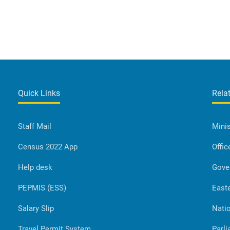
Quick Links
Rela
Staff Mail
Minis
Census 2022 App
Offic
Help desk
Gove
PEPMIS (ESS)
Easte
Salary Slip
Natio
Travel Permit System
Parli