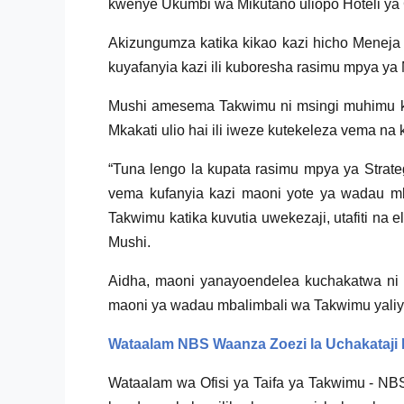
kwenye Ukumbi wa Mikutano uliopo Hoteli ya 
Akizungumza katika kikao kazi hicho Menej
kuyafanyia kazi ili kuboresha rasimu mpya y
Mushi amesema Takwimu ni msingi muhimu ka
Mkakati ulio hai ili iweze kutekeleza vema na
“Tuna lengo la kupata rasimu mpya ya Strate
vema kufanyia kazi maoni yote ya wadau mb
Takwimu katika kuvutia uwekezaji, utafiti n
Mushi.
Aidha, maoni yanayoendelea kuchakatwa ni 
maoni ya wadau mbalimbali wa Takwimu yaliyo
Wataalam NBS Waanza Zoezi la Uchakataji
Wataalam wa Ofisi ya Taifa ya Takwimu - NB