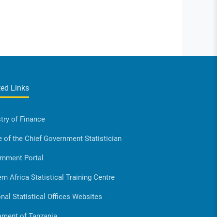
ted Links
try of Finance
e of the Chief Government Statistician
rnment Portal
rn Africa Statistical Training Centre
nal Statistical Offices Websites
ament of Tanzania