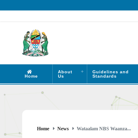
About
Guidelines and
Home
Us
Standards
Home
News
Wataalam NBS Waanza...