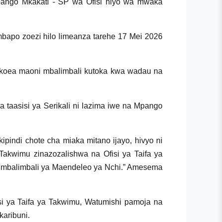
pango Mkakati - SP wa Ofisi hiyo wa mwaka
apo zoezi hilo limeanza tarehe 17 Mei 2026
ikoea maoni mbalimbali kutoka kwa wadau na
aasisi ya Serikali ni lazima iwe na Mpango
pindi chote cha miaka mitano ijayo, hivyo ni
akwimu zinazozalishwa na Ofisi ya Taifa ya
go mbalimbali ya Maendeleo ya Nchi.” Amesema
i ya Taifa ya Takwimu, Watumishi pamoja na
aribuni.