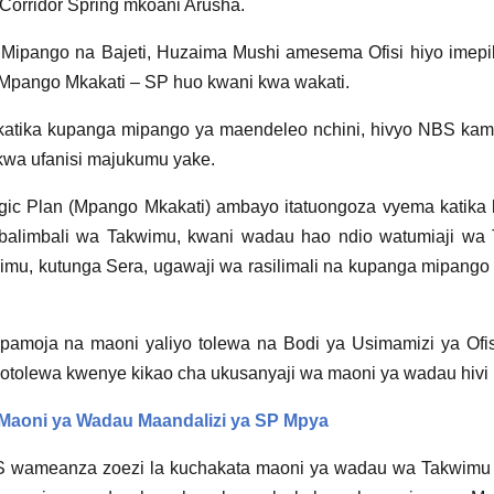
Corridor Spring mkoani Arusha.
a Mipango na Bajeti, Huzaima Mushi amesema Ofisi hiyo imep
a Mpango Mkakati – SP huo kwani kwa wakati.
tika kupanga mipango ya maendeleo nchini, hivyo NBS kama t
 kwa ufanisi majukumu yake.
gic Plan (Mpango Mkakati) ambayo itatuongoza vyema katika ki
alimbali wa Takwimu, kwani wadau hao ndio watumiaji wa T
a elimu, kutunga Sera, ugawaji wa rasilimali na kupanga mipan
pamoja na maoni yaliyo tolewa na Bodi ya Usimamizi ya Ofis
tolewa kwenye kikao cha ukusanyaji wa maoni ya wadau hivi k
 Maoni ya Wadau Maandalizi ya SP Mpya
S wameanza zoezi la kuchakata maoni ya wadau wa Takwimu n