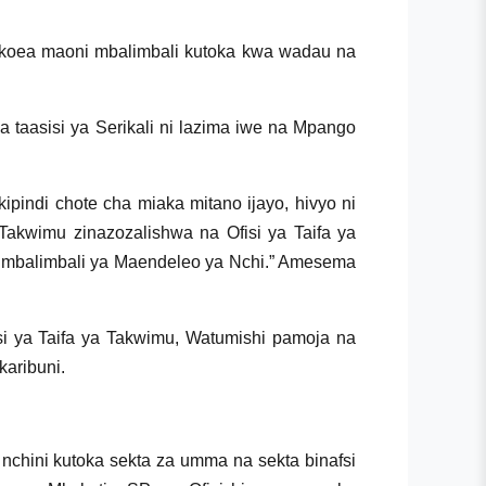
ikoea maoni mbalimbali kutoka kwa wadau na
aasisi ya Serikali ni lazima iwe na Mpango
pindi chote cha miaka mitano ijayo, hivyo ni
akwimu zinazozalishwa na Ofisi ya Taifa ya
go mbalimbali ya Maendeleo ya Nchi.” Amesema
i ya Taifa ya Takwimu, Watumishi pamoja na
aribuni.
chini kutoka sekta za umma na sekta binafsi