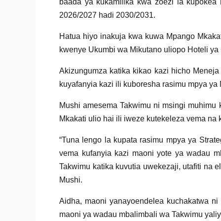
baada ya kukamilika kwa zoezi la kupokea
2026/2027 hadi 2030/2031.
Hatua hiyo inakuja kwa kuwa Mpango Mkakat
kwenye Ukumbi wa Mikutano uliopo Hoteli ya 
Akizungumza katika kikao kazi hicho Menej
kuyafanyia kazi ili kuboresha rasimu mpya y
Mushi amesema Takwimu ni msingi muhimu ka
Mkakati ulio hai ili iweze kutekeleza vema na
“Tuna lengo la kupata rasimu mpya ya Strate
vema kufanyia kazi maoni yote ya wadau mb
Takwimu katika kuvutia uwekezaji, utafiti n
Mushi.
Aidha, maoni yanayoendelea kuchakatwa ni 
maoni ya wadau mbalimbali wa Takwimu yaliyo