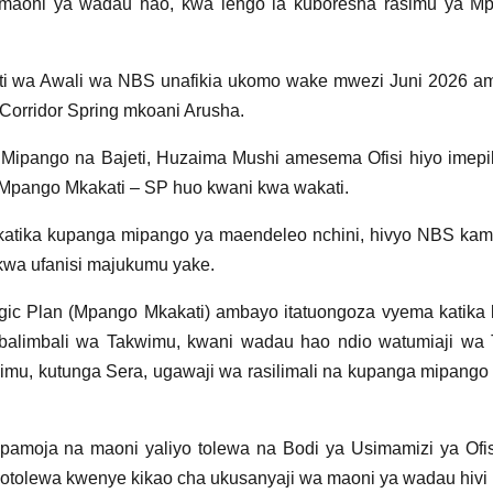
 maoni ya wadau hao, kwa lengo la kuboresha rasimu ya M
i wa Awali wa NBS unafikia ukomo wake mwezi Juni 2026 amb
Corridor Spring mkoani Arusha.
a Mipango na Bajeti, Huzaima Mushi amesema Ofisi hiyo imep
a Mpango Mkakati – SP huo kwani kwa wakati.
tika kupanga mipango ya maendeleo nchini, hivyo NBS kama t
 kwa ufanisi majukumu yake.
gic Plan (Mpango Mkakati) ambayo itatuongoza vyema katika ki
alimbali wa Takwimu, kwani wadau hao ndio watumiaji wa T
a elimu, kutunga Sera, ugawaji wa rasilimali na kupanga mipan
pamoja na maoni yaliyo tolewa na Bodi ya Usimamizi ya Ofis
tolewa kwenye kikao cha ukusanyaji wa maoni ya wadau hivi k