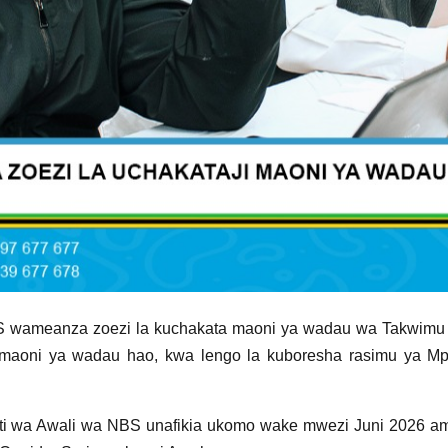
S wameanza zoezi la kuchakata maoni ya wadau wa Takwimu n
 maoni ya wadau hao, kwa lengo la kuboresha rasimu ya M
i wa Awali wa NBS unafikia ukomo wake mwezi Juni 2026 amb