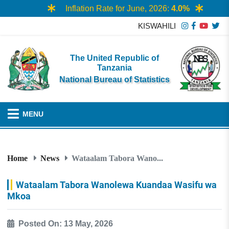
Inflation Rate for June, 2026:
4.0%
KISWAHILI
The United Republic of
Tanzania
National Bureau of Statistics
MENU
Home
News
Wataalam Tabora Wano...
Wataalam Tabora Wanolewa Kuandaa Wasifu wa
Mkoa
Posted On: 13 May, 2026