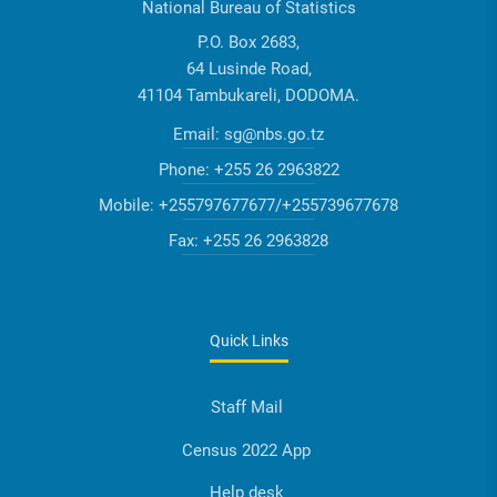
National Bureau of Statistics
P.O. Box 2683,
64 Lusinde Road,
41104 Tambukareli, DODOMA.
Email:
sg@nbs.go.tz
Phone:
+255 26 2963822
Mobile:
+255797677677/+255739677678
Fax:
+255 26 2963828
Quick Links
Staff Mail
Census 2022 App
Help desk