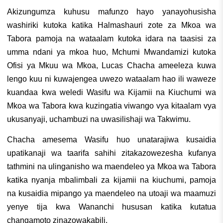
Akizungumza kuhusu mafunzo hayo yanayohusisha
washiriki kutoka katika Halmashauri zote za Mkoa wa
Tabora pamoja na wataalam kutoka idara na taasisi za
umma ndani ya mkoa huo, Mchumi Mwandamizi kutoka
Ofisi ya Mkuu wa Mkoa, Lucas Chacha ameeleza kuwa
lengo kuu ni kuwajengea uwezo wataalam hao ili waweze
kuandaa kwa weledi Wasifu wa Kijamii na Kiuchumi wa
Mkoa wa Tabora kwa kuzingatia viwango vya kitaalam vya
ukusanyaji, uchambuzi na uwasilishaji wa Takwimu.
Chacha amesema Wasifu huo unatarajiwa kusaidia
upatikanaji wa taarifa sahihi zitakazowezesha kufanya
tathmini na ulinganisho wa maendeleo ya Mkoa wa Tabora
katika nyanja mbalimbali za kijamii na kiuchumi, pamoja
na kusaidia mipango ya maendeleo na utoaji wa maamuzi
yenye tija kwa Wananchi hususan katika kutatua
changamoto zinazowakabili.